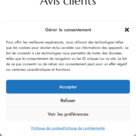
Avis clients
Gérer le consentement
Pour offrir les meilleures expériences, nous utilisons des technologies telles
que les cookies pour stocker et/ou accéder aux informations des appareils. Le
fait de consentir à ces technologies nous permettra de traiter des données
telles que le comportement de navigation ou les ID uniques sur ce site. Le fait
de ne pas consentir ou de retirer son consentement peut avoir un effet négatif
LE BOIS ROBIN
sur certaines caractéristiques et fonctions.
Le chalet Bois Robin bénéficie d’une situation
Accepter
privilégiée, entre la Chapelle d’Abondance et Châtel,
lui conférant une vue extraordinaire sur 360°,
Refuser
surplombant la Vallée d’Abondance, avec une
exposition plein Sud.
Voir les préférences
Politique de cookies
Politique de confidentialité